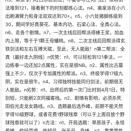
法堆到121，接着剩下的时刻都练心法。n4、离家派在小六
出刷满臂力和身法双双达到70+。n5、小六处猪脚练级到
30，期间学好真葵花、基本内功、石梁心法、全真心法。
n6、走各个剧情。n7、一次主线后回帮派得蜂王浆，加血
内上限，等于于1颗王母蟠桃。n8、二次主线后回帮派得玄
铁剑法和左右互搏天赋，至此，无人能敌！n第二帮派：全
真（最好走九阴线）n优势：n1、可以轻松到121拳法，一
边练拳一边还加2点属性，实在是很NB。n2、属性比古墓
强上不少，仅次于专加属性的帮派。n3、终极学得17级九
阴，实在是很牛。n4、习得独特技能同归剑法，前期很无
人能敌。n劣势：n1、出师后的第一次门比时刻4月1日，特
别短，只能刷2次同福客栈。n2、剧情有影响，必须杀死
田伯光走龙女路线。n3、选题最后选乔峰，前期不能天然
学得10级野球，或者花费1野球残章（可以于上周目放个野
球残章就可以了）n方法：n1、开局选题：草原孩子、永恒
爱情、偷奸耍滑、梅超风、张无忌、乔峰。n2、重置属性