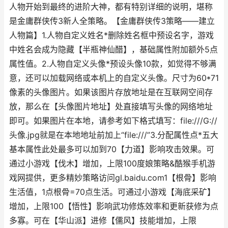
人物开始到最终的进阶大神，都有特别详细的说明，堪称
是金庸群侠传3新人全策略。【金庸群侠传3策略——建立
人物篇】1.人物自定义姓名*删除姓名框中预设名字，游戏
中姓名会成为隐藏【半瓶神仙醋】，基础属性附加额外5点
属性值。2.人物自定义头像*预设头像10款，如觉得不够满
意，还可以加载网络或本机上的自定义头像。尺寸为60*71
像素的头像图片。如果该图片存放地址是在互联网空间存
放，那么在【头像图片地址】处直接填写头像的网络地址
即可。如果图片在本地，请参考如下格式填写：file:///G://
头像.jpg就是在本地地址前加上“file:///”3.分配属性点*五大
基本属性此处最多可以加到70【力道】影响攻击效果。可
通过小游戏【伐木】增加，上限100度娘策略&酷猴手机游
戏网提供，更多精妙策略访问gl.baidu.com1【根骨】影响
生活值，1点根骨=70点生活。可通过小游戏【海底采矿】
增加，上限100【悟性】影响武功修炼效率和更新获修为点
多寡。可在【华山派】进修【儒风】技能增加，上限