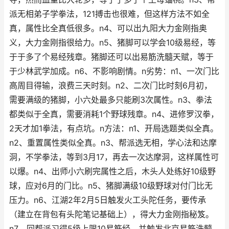
派无相弟子学拳法，121搏击也很难，但这样方法不如全
真，属性比全真低很多。n4、可以出九阳大力金刚指奥
义，大力金刚指很给力。n5、猪脚可以学会10级易经，等
于于多了个易经残章。猪脚还可以出易筋洗髓天赋，等于
于少林武学加成。n6、不影响剧情。n劣势：n1、一次门比
高周目得输，浪费三天时刻。n2、二次门比时刻6月初，
需要满级的猪脚，小六处最多只能刷3次属性。n3、拳法
都类似于全真，需要消耗1个野球残章。n4、进修罗汉拳，
2天才加1拳法，有点坑。n方法：n1、开局选题类似全真。
n2、重置属性类似全真。n3、帮派选无相，学心法和达摩
洞，不学拳法，等到3月17，再去一次达摩洞，这样属性可
以爆。n4、出师小六刷完属性之后，木头人处练好10级野
球，应对6月的门比。n5、猪脚满级10级野球对付门比无
压力。n6、江湖2年2月5日触发火工头陀任务，要传承
（建立在背包有头陀笔记基础上），得大力金刚指秘笈。
n7、回帮派习得5级上限10易筋经，并触发北京易筋洗髓