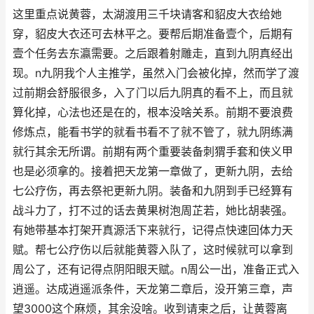
这里重点说黄蓉，太湖渡用三千块请客和貂皮大衣给她
穿，貂皮大衣还可去林平之。要帮后期准备壹个，后期有
壹个任务去东瀛需要。之后跟着射雕走，直到九阴真经出
现。n九阴我个人主推学，虽然入门会被化掉，然而学了渡
过前期会舒服很多，入了门以后九阴真的看不上，而且就
算化掉，心法也还是在的，根本没啥关系。前期不要浪费
修炼点，能看书学的就看书看不了就不管了，就九阴练满
就行其余无所谓。前期有两个重要装备刺猬手套和侠义甲
也是必须拿的。接着把天龙第一章做了，更新九阴，去给
七公疗伤，再去祭祀更新九阴。装备和九阴到手已经算有
战斗力了，打不过的话去黄果树泡周芷若，她比胡裴强。
有她带基本打架开真源活下来就行，记得点快速回体力天
赋。帮七公疗伤以后就能黄蓉入队了，这时候就可以拿到
周公了，还有记得点阴阳眼天赋。n周公一出，准备正式入
逍遥。达成逍遥派条件，天龙第二章后，没开第三章，声
望3000这个麻烦，其余没啥。收到请柬之后，让黄蓉离