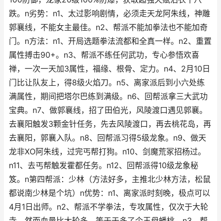
跌。n劣势：n1、太过影响剧情，必须走天龙阿朱线，神雕
郭襄线，不能女主最佳。n2、帮派不能加拳法也不能加奇
门。n方法：n1、开局选题拳法流都和全真一样。n2、重置
属性搏击90+。n3、帮派不练任何武功，专心参悟欢喜
禅，一次一天加3属性，福缘、根骨、定力。n4、2月10日
门比让队友上，得8级火焰刀。n5、离家派后到小六处练
满属性，期间把塔尔巴练到满级。n6、回帮派拿三大武功
宝典。n7、做郭襄线，招了田伯光，风陵渡口遇见郭襄。
去襄阳触发3颗金针任务，先去风陵渡口，再去桃花岛，再
去襄阳，郭襄入队。n8、回帮派习得5级龙象。n9、做天
龙非XO阿朱线，过完丐帮打狗。n10、剑魔荒冢招杨过。
n11、去丐帮触发霍都任务。n12、回帮派得10级龙象秘
笈。n第四帮派：少林（方法好多，主推北少林方法，松鼠
都说南少林是个坑）n优势：n1、离家派时刻晚，极点可以
4月1日出师。n2、帮派不学拳法，专攻属性，仅次于大轮
寺，然而血量比大轮多，等于于多了个王母蟠桃。n3、帮