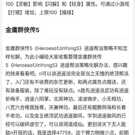
100【灵敏】影响【闪躲】和【轻身】属性。可通过小游戏
【打猎】增加，上限100【福缘】
金庸群侠传5
金庸群侠传5《HeroesofJinYong5》逍遥帮派策略不知怎
样化解，为此小编给大家收集整理金庸群侠传
5《HeroesofJinYong5》逍遥帮派策略化解办法，感兴趣
的快来看看吧。n可以说逍遥派完全是当之无愧的绝顶帮派
了，入门还有不收费的杂艺更新，和两点属性点赠送，还
有装备服装，除了难玩没有缺点。n首先逍遥派武功有逍遥
折梅手，逍遥六阳掌，北冥神功，凌波微步，小无相功，
八荒六合唯我独尊，天兼神功，最后还有鲲鹏倒海和长春
不老功，以及金五绝顶武功逍遥御风，学到逍遥御风的已
经可以破碎虚空了，可以说得道成仙。更别说天下无人能
敌n开局的话，我是选择47758，这个臂力稍微少点，前期