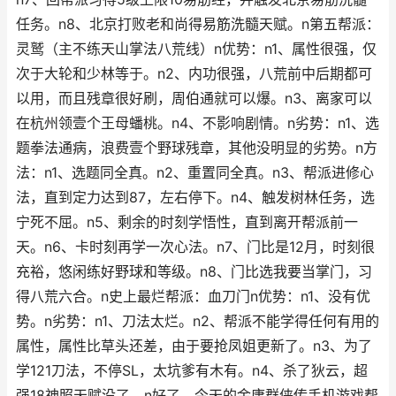
任务。n8、北京打败老和尚得易筋洗髓天赋。n第五帮派：
灵鹫（主不练天山掌法八荒线）n优势：n1、属性很强，仅
次于大轮和少林等于。n2、内功很强，八荒前中后期都可
以用，而且残章很好刷，周伯通就可以爆。n3、离家可以
在杭州领壹个王母蟠桃。n4、不影响剧情。n劣势：n1、选
题拳法通病，浪费壹个野球残章，其他没明显的劣势。n方
法：n1、选题同全真。n2、重置同全真。n3、帮派进修心
法，直到定力达到87，左右停下。n4、触发树林任务，选
宁死不屈。n5、剩余的时刻学悟性，直到离开帮派前一
天。n6、卡时刻再学一次心法。n7、门比是12月，时刻很
充裕，悠闲练好野球和等级。n8、门比选我要当掌门，习
得八荒六合。n史上最烂帮派：血刀门n优势：n1、没有优
势。n劣势：n1、刀法太烂。n2、帮派不能学得任何有用的
属性，属性比草头还差，由于要抢凤姐更新了。n3、为了
学121刀法，不停SL，太坑爹有木有。n4、杀了狄云，超
强18神照天赋没了。n好了，今天的金庸群侠传手机游戏帮