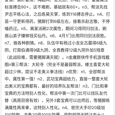
标准搏击90+，这不难刷，基础就有60+。n3、帮派先找
尹志平练心法，之后练昊天掌，练到116搏击停止。n4、打
苗一守更新得药，猪脚打到6级左右，接着杀赵志敬，不停
嗑药过。n5、离家派刷2次属性，期间习得同归剑法，刷
嵩山弟子赚够钱买仙丹。n6、4月1门比用同归剑法获胜。
n7、做各种剧情。n8、队伍中有杨过小龙女古墓得6级九
阴，打周伯通得9级九阴，全真教得12级九阴外加5残章
（此战较难，需要猪脚满天赋）。n金庸群侠传手机游戏截
图n第三帮派：大轮寺（完全不是最弱帮派，楼主喜爱大轮
超过少林，提议不走奥义拳法线）n优势：n1、全部帮派
中，属性第一强！n2、武功宝典超给力，直接一整套大轮
出奥义的宝典都有，最好的培养队友帮派！n3、门比和拿
宝典的方法特别人性化，帮派中第一次门比可以找队友代
替（高周目很有效），另外3套宝典可以出师后，等猪脚练
满属性再来拿，这特别人性化。n4、密宗大手印20级加
100防御，龙象20级100%防爆，获取超强天赋沾衣十八