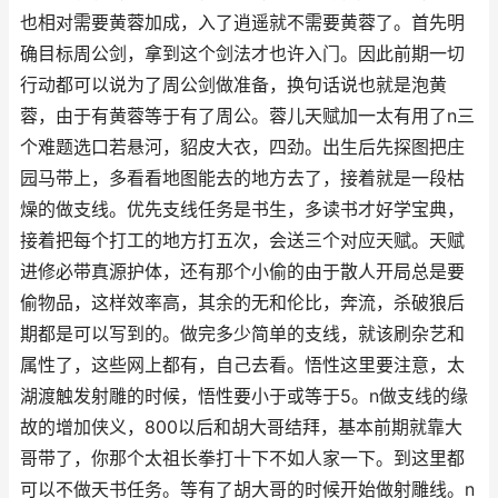
也相对需要黄蓉加成，入了逍遥就不需要黄蓉了。首先明
确目标周公剑，拿到这个剑法才也许入门。因此前期一切
行动都可以说为了周公剑做准备，换句话说也就是泡黄
蓉，由于有黄蓉等于有了周公。蓉儿天赋加一太有用了n三
个难题选口若悬河，貂皮大衣，四劲。出生后先探图把庄
园马带上，多看看地图能去的地方去了，接着就是一段枯
燥的做支线。优先支线任务是书生，多读书才好学宝典，
接着把每个打工的地方打五次，会送三个对应天赋。天赋
进修必带真源护体，还有那个小偷的由于散人开局总是要
偷物品，这样效率高，其余的无和伦比，奔流，杀破狼后
期都是可以写到的。做完多少简单的支线，就该刷杂艺和
属性了，这些网上都有，自己去看。悟性这里要注意，太
湖渡触发射雕的时候，悟性要小于或等于5。n做支线的缘
故的增加侠义，800以后和胡大哥结拜，基本前期就靠大
哥带了，你那个太祖长拳打十下不如人家一下。到这里都
可以不做天书任务。等有了胡大哥的时候开始做射雕线。n