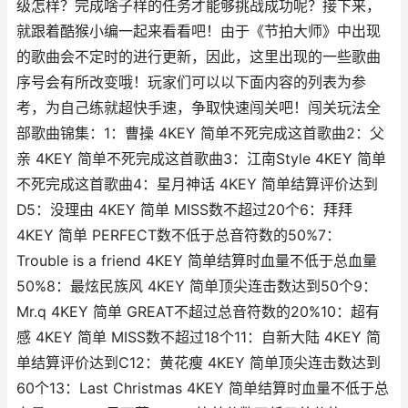
级怎样？完成啥子样的任务才能够挑战成功呢？接下来，
就跟着酷猴小编一起来看看吧！由于《节拍大师》中出现
的歌曲会不定时的进行更新，因此，这里出现的一些歌曲
序号会有所改变哦！玩家们可以以下面内容的列表为参
考，为自己练就超快手速，争取快速闯关吧！闯关玩法全
部歌曲锦集：1：曹操 4KEY 简单不死完成这首歌曲2：父
亲 4KEY 简单不死完成这首歌曲3：江南Style 4KEY 简单
不死完成这首歌曲4：星月神话 4KEY 简单结算评价达到
D5：没理由 4KEY 简单 MISS数不超过20个6：拜拜
4KEY 简单 PERFECT数不低于总音符数的50%7：
Trouble is a friend 4KEY 简单结算时血量不低于总血量
50%8：最炫民族风 4KEY 简单顶尖连击数达到50个9：
Mr.q 4KEY 简单 GREAT不超过总音符数的20%10：超有
感 4KEY 简单 MISS数不超过18个11：自新大陆 4KEY 简
单结算评价达到C12：黄花瘦 4KEY 简单顶尖连击数达到
60个13：Last Christmas 4KEY 简单结算时血量不低于总