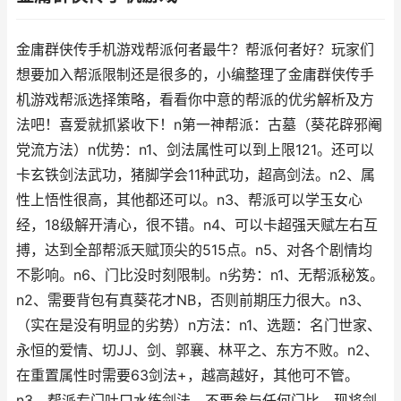
金庸群侠传手机游戏帮派何者最牛？帮派何者好？玩家们
想要加入帮派限制还是很多的，小编整理了金庸群侠传手
机游戏帮派选择策略，看看你中意的帮派的优劣解析及方
法吧！喜爱就抓紧收下！n第一神帮派：古墓（葵花辟邪阉
党流方法）n优势：n1、剑法属性可以到上限121。还可以
卡玄铁剑法武功，猪脚学会11种武功，超高剑法。n2、属
性上悟性很高，其他都还可以。n3、帮派可以学玉女心
经，18级解开清心，很不错。n4、可以卡超强天赋左右互
搏，达到全部帮派天赋顶尖的515点。n5、对各个剧情均
不影响。n6、门比没时刻限制。n劣势：n1、无帮派秘笈。
n2、需要背包有真葵花才NB，否则前期压力很大。n3、
（实在是没有明显的劣势）n方法：n1、选题：名门世家、
永恒的爱情、切JJ、剑、郭襄、林平之、东方不败。n2、
在重置属性时需要63剑法+，越高越好，其他可不管。
n3、帮派专门吐口水练剑法，不要参与任何门比，现将剑