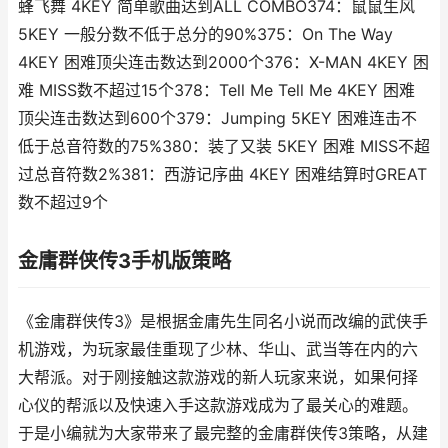
蜂飞舞 4KEY 简单歌曲达到ALL COMBO374：鼠鼠生风
5KEY 一般分数不低于总分的90%375：On The Way
4KEY 困难顶尖连击数达到2000个376：X-MAN 4KEY 困
难 MISS数不超过15个378：Tell Me Tell Me 4KEY 困难
顶尖连击数达到600个379：Jumping 5KEY 困难连击不
低于总音符数的75%380：装了又装 5KEY 困难 MISS不超
过总音符数2%381：西游记序曲 4KEY 困难结算时GREAT
数不超过9个
金庸群侠传3手机版策略
《金庸群侠传3》是根据金庸先生同名小说而改编的武侠手
机游戏，为玩家最佳重现了少林、华山、武当等在内的六
大帮派。对于刚接触这款游戏的新人玩家来说，如果何择
心仪的帮派以及快速入手这款游戏成为了最关心的难题。
于是小编就为大家带来了最完整的金庸群侠传3策略，从建