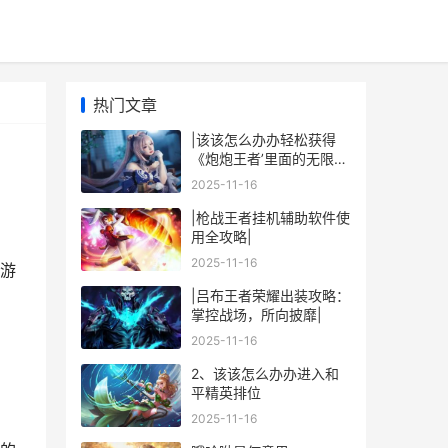
热门文章
|该该怎么办办轻松获得
《炮炮王者’里面的无限金
币和星星|
2025-11-16
|枪战王者挂机辅助软件使
用全攻略|
2025-11-16
游
|吕布王者荣耀出装攻略：
掌控战场，所向披靡|
2025-11-16
2、该该怎么办办进入和
平精英排位
2025-11-16