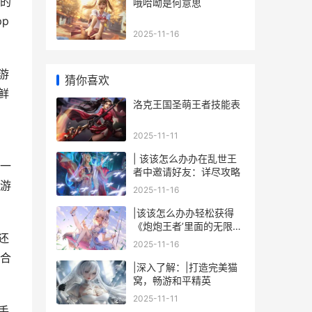
的
哦哈呦是何意思
p
2025-11-16
游
猜你喜欢
鲜
洛克王国圣萌王者技能表
2025-11-11
| 该该怎么办办在乱世王
一
者中邀请好友：详尽攻略
游
2025-11-16
|该该怎么办办轻松获得
《炮炮王者’里面的无限金
还
币和星星|
2025-11-16
合
|深入了解：|打造完美猫
窝，畅游和平精英
2025-11-11
手