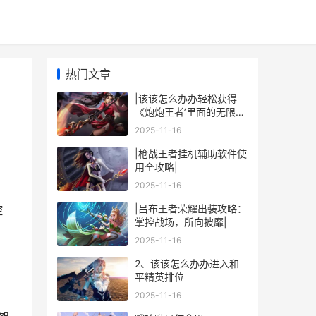
热门文章
|该该怎么办办轻松获得
《炮炮王者’里面的无限金
币和星星|
2025-11-16
|枪战王者挂机辅助软件使
用全攻略|
2025-11-16
驾
|吕布王者荣耀出装攻略：
控
掌控战场，所向披靡|
2025-11-16
2、该该怎么办办进入和
平精英排位
2025-11-16