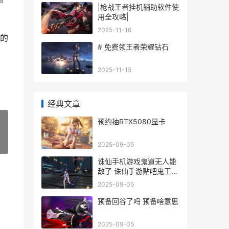
|枪战王者挂机辅助软件使
用全攻略|
2025-11-16
的
# 免费领王者荣耀钻石
2025-11-15
经典文章
预约抽RTX5080显卡
»
2025-09-05
诛仙手机游戏鬼道无人能
敌了 诛仙手游贴吧鬼王最
新
2025-09-05
预备回谷了吗 预备啥意思
2025-09-05