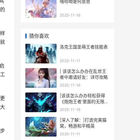
驾
哦哈呦是何意思
的
2025-11-16
样
猜你喜欢
就
洛克王国圣萌王者技能表
2025-11-11
启
| 该该怎么办办在乱世王
工
者中邀请好友：详尽攻略
2025-11-16
|该该怎么办办轻松获得
更
《炮炮王者’里面的无限金
大
币和星星|
2025-11-16
|深入了解：|打造完美猫
窝，畅游和平精英
步
2025-11-11
。