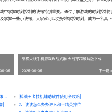
游戏中掌握时刻控制的诀窍特别重要。通过了解游戏的时刻控制机
及掌握一些小诀窍，大家就可以更好地掌控时刻，成为一名真正
穿梭火线手机游戏近战武器 火线穿越破解版下载
09-05
2025-09-05
下一篇 
|该该怎么办办轻松获得《炮炮王者’里面的无限金币和星星|
|枪战王者挂机辅助软件使用全攻略|
靡|
2、该该怎么办办进入和平精英排位