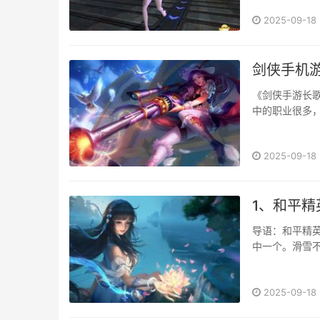
好地选择和搭配
2025-09-18
剑侠手机
《剑侠手游长
中的职业很多，
2025-09-18
1、和平
导语：和平精
中一个。滑雪
细介绍和平精英
地形的滑雪效
2025-09-18
更快的速度。除