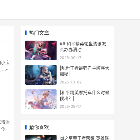
热门文章
## 和平精英轮盘该该怎
么办办滑动
2025-09-17
胡小宝
|乱世王者最强君主顺序大
···
揭秘|
2025-10-02
|和平精英摩托车什么时候
候出？|
2025-09-17
戏增添
猜你喜欢
。今天
玩家更
lol之至尊王者荣耀 英雄联