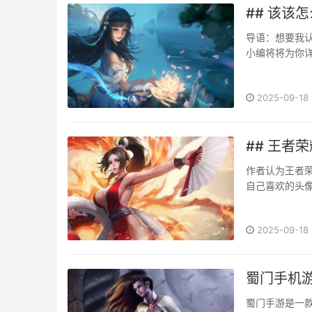
## 该该
导语：想要我
小编将将为你
地图与制度我
首先熟悉各大
2025-09-18
陆点，能够更快
## 王者
作者认为王者
自己喜欢的头
我们一起来探
者认为王者荣
2025-09-18
活动获得的。比
蜀门手机
蜀门手游是一