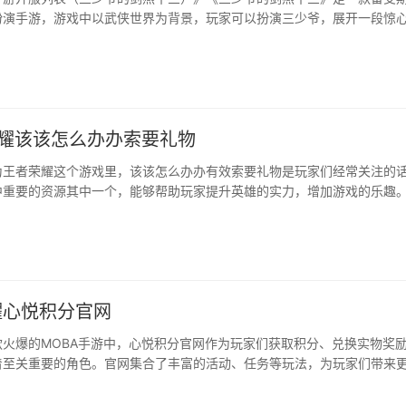
演手游，游戏中以武侠世界为背景，玩家可以扮演三少爷，展开一段惊心 ...
荣耀该该怎么办办索要礼物
为王者荣耀这个游戏里，该该怎么办办有效索要礼物是玩家们经常关注的
中重要的资源其中一个，能够帮助玩家提升英雄的实力，增加游戏的乐趣
中该该怎么办办才能高效索要礼物呢？接下来让我们一起来了解一下。|提
者认为王者荣耀这个游戏里索要礼···
耀心悦积分官网
款火爆的MOBA手游中，心悦积分官网作为玩家们获取积分、兑换实物奖
着至关重要的角色。官网集合了丰富的活动、任务等玩法，为玩家们带来
验，同时也为他们提供了一种更有成就感的游戏互动方式。##···