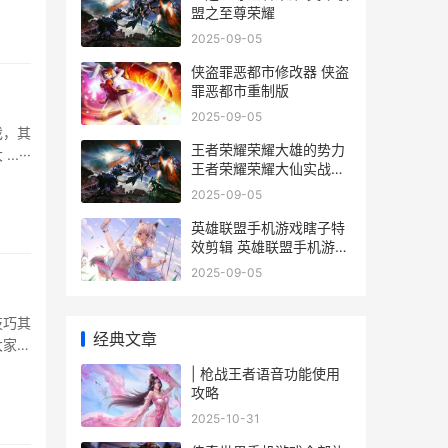
盟之至尊荣耀
2025-09-05
侠盗罪恶都市修改器 侠盗
罪恶都市重制版
2025-09-05
戏，其
王者荣耀荣耀大雄的势力
···
王者荣耀荣耀大仙实战解
说
2025-09-05
英雄联盟手机游戏瞎子特
效剪辑 英雄联盟手机游戏
叫什么
2025-09-05
技巧其
经典文章
大家详
，不同
| 枪战王者语音功能使用
以达到
攻略
2025-10-31