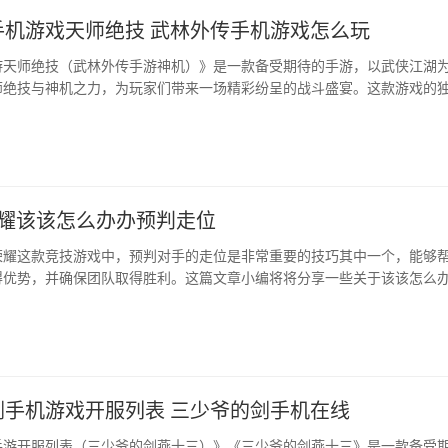
手机游戏天师绝技 武林外传手机游戏怎么玩
游天师绝技（武林外传手游神机）》是一款备受期待的手游，以武侠江湖
师绝技与神机之力，为玩家们带来一场精彩纷呈的战斗盛宴。这款游戏的
荣耀该该怎么办办预判走位
荣耀这款竞技游戏中，预判对手的走位是非常重要的技巧其中一个，能够
得优势，并确保团队取得胜利。这篇文章小编将将分享一些关于该该怎么
法攻略和技巧。|观察敌人的动向在预判对手走位···
剑手机游戏开服列表 三少爷的剑手机在线
手游开服列表（三少爷的剑燕十三）》《三少爷的剑燕十三》是一款备受