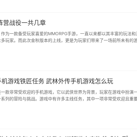
阵营战役一共几章
作为一款备受玩家喜爱的MMORPG手游，一直以来都以其丰富的玩法和
众多玩家。而此次金秋版本的上线，更是为玩家们带来了一场前所未有的
人注目的当属全新加入的阵营概念，它彻底革新了游戏玩法，为玩家带来
游戏体验。···
手机游戏铁匠任务 武林外传手机游戏怎么玩
是一款非常受欢迎的手机游戏，它以武侠世界为背景，玩家在游戏中扮演
系列的冒险与挑战。游戏中有许多主线任务，其中一项非常受欢迎且重要 ...