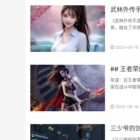
武林外传
《武林外传手
景，融合了天
...···
2025-09-18
## 王者
导语：在王者
家在战斗中取
效预判走位的玩
2025-09-18
三少爷的
《三少爷的剑