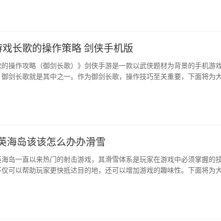
皮肤，提升游戏体验。##1.王者传说皮肤类型一览王者传···
游戏长歌的操作策略 剑侠手机版
歌的操作攻略（御剑长歌）》剑侠手游是一款以武侠题材为背景的手机游
御剑长歌就是其中之一。作为御剑长歌，操作技巧至关重要，下面将为大 ...
精英海岛该该怎么办办滑雪
英海岛一直以来热门的射击游戏，其滑雪体系是玩家在游戏中必须掌握的
不仅可以帮助玩家更快抵达目的地，还可以增加游戏的趣味性。下面将为
海岛的滑雪攻略和技巧。---2、选择合适地形进行滑雪小编认为海岛中
果会有所差异。玩家可以选择在陡坡或者平地滑雪，配合正确的角度，可
了这些之后，避开高障碍物和奇怪的地形，可以更好地控···