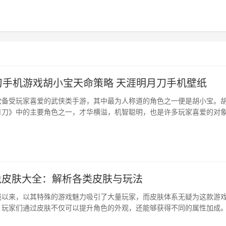
刀手机游戏胡小宝天命策略 天涯明月刀手机壁纸
款备受玩家喜爱的武侠类手游，其中最为人称道的角色之一便是胡小宝。
刀》中的主要角色之一，才华横溢，机智聪明，也是许多玩家喜爱的对象 ...
说皮肤大全：解析各类皮肤与玩法
线以来，以其特殊的游戏魅力吸引了大量玩家，而皮肤体系无疑为这款游
。玩家们通过皮肤不仅可以提升角色的外观，还能够获得不同的属性加成
深入介绍王者传说中的各类皮肤，探讨它们的玩法特点与获得方式，帮助