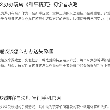
怎么办办玩转《和平精英》初学者攻略
认为游刃有余？作为一名新手玩家，掌握正确的玩法和技巧至关重要。这
详细介绍该该怎么办办在游戏中取得更好的表现，快速提升自己的实力。|
认为，地图分为许多区域，每个区域都有不同的资源和敌人分布。新手玩
地图的地形、建筑以及隐藏点。了解不同地区的优势和劣势，有针对性地
地获得装备和武器，···
荣耀该该怎么办办送头像框
荣耀这个游戏里，头像框是一种炫酷的特点展示方式，每个玩家都希望能
像框。那么，玩家们又该该该怎么办办获得王者荣耀中的头像框呢？接下
讨王者荣耀该该怎么办办送头像框的相关内容。|参与活动赢取头像框头像
耀这个游戏里是一种非常重要的玩家装饰品，很多头像框都是通过参与游
如，游戏中的节日活动、周年庆典活动···
游戏刺客与法师 蜀门手机官网
款非常受欢迎的手机游戏，其中最为玩家们所喜爱的职业就是刺客和法师