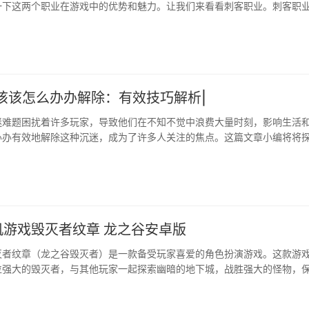
下这两个职业在游戏中的优势和魅力。让我们来看看刺客职业。刺客职业 ...
该该怎么办办解除：有效技巧解析|
迷难题困扰着许多玩家，导致他们在不知不觉中浪费大量时刻，影响生活
办办有效地解除这种沉迷，成为了许多人关注的焦点。这篇文章小编将将
策略，帮助玩家逐步摆脱王者沉迷，找到合适的平衡点。|设定合理的游戏
沉迷，最重要的步骤其中一个就是设定每天的游戏时刻。长时刻沉浸在游
的精力，也容易让玩家错···
机游戏毁灭者纹章 龙之谷安卓版
灭者纹章（龙之谷毁灭者）是一款备受玩家喜爱的角色扮演游戏。这款游
强大的毁灭者，与其他玩家一起探索幽暗的地下城，战胜强大的怪物，保 ...