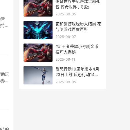
传奇世界手机游戏全部礼
包 传奇世界手机版
2025-09-05
为背
花和剑游戏经历大结局 花
独特
与剑游戏百度百科
2025-09-07
## 王者荣耀小号刷金币
技巧大揭秘
2025-09-11
反恐行动19周年版本4月
帮助玩
23日上线 反恐行动14周
年
办办有
2025-09-05
期待的