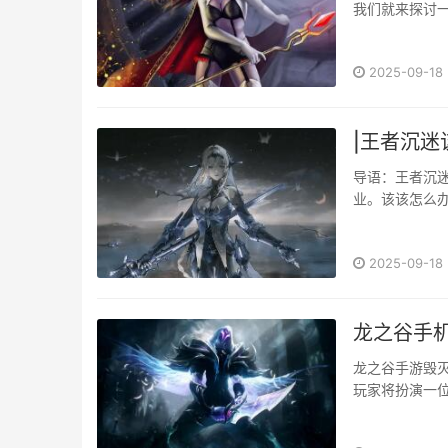
我们就来探讨一
2025-09-18
|王者沉迷
导语：王者沉
业。该该怎么
许行之有效的
要想解除王者
2025-09-18
不仅消耗了大量
龙之谷手
龙之谷手游毁
玩家将扮演一位