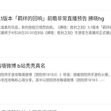
.1版本「羁绊的回响」前瞻非常直播预告 拂晓hg
温柔的讯息，新的旅程已悄然启航。《拂晓：胜利之刻》3.1版本「羁绊
播将于9月28日20:00在B站《拂晓：胜利之刻》手游官方直播间正式播
原博士”将亲临直播间，深度爆料新版本核心内容、未来发展规划，并解锁
直播，还能获得燃料奖励！···
墙微博 b站秃秃真名
阳师手游攻略墙微博（阴阳师18183）》导语：随着阴阳师手游的火爆
找攻略和心得分享，其中以阴阳师攻略墙微博（阴阳师18183 ...···