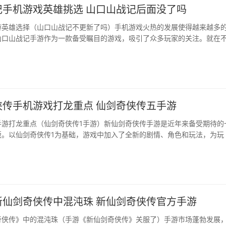
记手机游戏英雄挑选 山口山战记后面没了吗
游英雄选择（山口山战记不更新了吗）手机游戏火热的发展使得越来越多
口山战记手游作为一款备受瞩目的游戏，吸引了众多玩家的关注。就在不 ...
侠传手机游戏打龙重点 仙剑奇侠传五手游
手游打龙重点（仙剑奇侠传1手游）新仙剑奇侠传手游是近年来备受期待的
。以仙剑奇侠传1为基础，游戏中加入了全新的剧情、角色和玩法，为玩 ...·
新仙剑奇侠传中混沌珠 新仙剑奇侠传官方手游
奇侠传》中的混沌珠（手游《新仙剑奇侠传》关服了）手游市场蓬勃发展