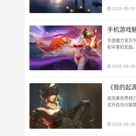
【玉骨·问乩瑶
2025-09-30
窟】【摩尔·罗
装束也将限时返
手机游戏
手游魔力宝贝
和丰厚的奖励。
2025-09-30
《我的起源
由完美世界倾力
式开启先行服
球，在无缝开
建造房子，成
2025-09-30
界。···