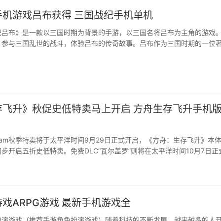
手机游戏吕布获得 三国战纪手机单机
纪吕布》是一款以三国时期为背景的手游，以三国名将吕布为主角的游戏
参与三国乱世的战斗，体验吕布的传奇故事。吕布作为三国时期的一位著 ...
存飞升》秋促史低特卖马上开启 方舟生存飞升手机
eam秋季特卖将于太平洋时间9月29日正式开启，《方舟：生存飞升》本
同步开启五折史低特卖。免费DLC“瓦尔盖罗”则将在太平洋时间10月7日正
盗龙”与奇幻生物“远古之爪”将陪伴生存者们在瓦尔盖罗的丛林开启全新的
方舟：生存飞升》本体将于此次秋季特卖期间平史低特卖，原价248元的
4元。“鲍勃的传奇故事”DLC、”星···
戏ARPG游戏 最新手机游戏全
扮演游戏（推荐手游角色扮演游戏）随着科技的不断发展，越来越多的人