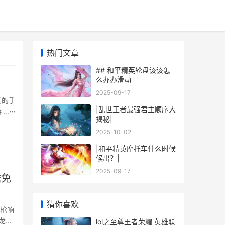
热门文章
## 和平精英轮盘该该怎
么办办滑动
2025-09-17
爱的手
|乱世王者最强君主顺序大
···
揭秘|
2025-10-02
|和平精英摩托车什么时候
候出？|
2025-09-17
途免
猜你喜欢
落枪响
龙】
lol之至尊王者荣耀 英雄联