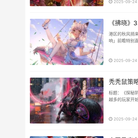
2025-09-24
《拂晓》3
港区的秋风捎来
响」前瞻特别直
游戏制作人“非
惊喜福利。预约
2025-09-24
秃秃鼠策略
标题：《探秘阴
越多的玩家开始寻
2025-09-24