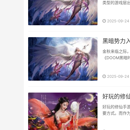
类型的游戏层出
2025-09-24
黑暗势力
金秋来临之际，
《DOOM黑暗
次降临废土——
战力组合。废土
2025-09-24
好玩的修仙
好玩的修仙手
要方式。而作为