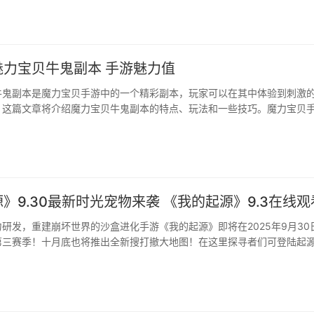
台】两款★★★装束限时上架！【蓝鹫·倚晴眠】★★★装束、【柯琳·黄
网蔽日】【德雷雅·寰宇迷梦】【蓟·花信恬梦】【奥利弗·诗羽余音】五款
场！活动期间累计登录签到更可获赠10张限时抽卡券！···
魅力宝贝牛鬼副本 手游魅力值
牛鬼副本是魔力宝贝手游中的一个精彩副本，玩家可以在其中体验到刺激
这篇文章将介绍魔力宝贝牛鬼副本的特点、玩法和一些技巧。魔力宝贝手 ...
》9.30最新时光宠物来袭 《我的起源》9.3在线观
研发，重建崩坏世界的沙盒进化手游《我的起源》即将在2025年9月30
第三赛季！十月底也将推出全新搜打撤大地图！在这里探寻者们可登陆起
放大地图上冒险开荒，采集有用的材料合成海量专属道具，捕捉驯养神奇
立公会，享受万人同服的沙盒游戏所带来的乐趣，创造属于自己独一无二