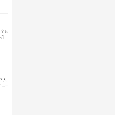
万个名
作升
了人
···