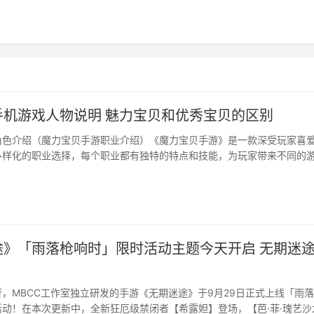
手机游戏人物说明 魅力宝贝和优秀宝贝的区别
角色介绍（魔力宝贝手游职业介绍）《魔力宝贝手游》是一款深受玩家喜
样化的职业选择，每个职业都有独特的特点和技能，为玩家带来不同的游 ...
途》「雨落枪响时」限时活动主题今天开启 无期迷
，MBCC工作室独立研发的手游《无期迷途》于9月29日正式上线「雨
动！在本次更新中，全新狂厄级禁闭者【希露妲】登场，【芭·菲·瑰艺沙