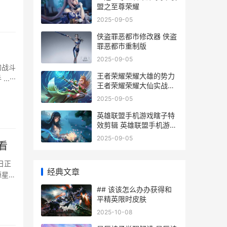
盟之至尊荣耀
金
★★
2025-09-05
侠盗罪恶都市修改器 侠盗
罪恶都市重制版
2025-09-05
的战斗
王者荣耀荣耀大雄的势力
···
王者荣耀荣耀大仙实战解
说
2025-09-05
英雄联盟手机游戏瞎子特
效剪辑 英雄联盟手机游戏
叫什么
2025-09-05
看
日正
经典文章
源星
动物，
## 该该怎么办办获得和
的世
平精英限时皮肤
2025-10-08