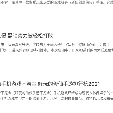
不穷。而其中一款备受玩家热爱的游戏就是《新仙剑奇侠传》手游。这款 ...
入侵 黑暗势力被轻松打败
废土战局骤然升级，黑暗势力全面入侵！《辐射：避难所Online》携手
时代》，带来跨界联动特别版本。本次联动中，DOOM系列的两大反派角
其中一位以SSR身份登场，另一位则将化身SP英雄，带来极具压迫感的
生存挑战因此骤然升级！···
手机游戏不氪金 好玩的修仙手游排行榜2021
游不氪金（好玩的仙侠手游不氪金）手机游戏已经成为现代人休闲娱乐的
手机游戏类型之一的修仙手游，以其丰富的故事情节、独特的玩法和精美 ...