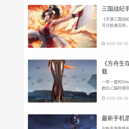
三国战纪
《手游三国战
可以扮演吕布，
2025-09-30
《方舟生
载
一年一度的St
款DLC届时将
出，新生物“大
2025-09-30
冒险之旅。《
体五折后仅售12
最新手机游
全新手游角色