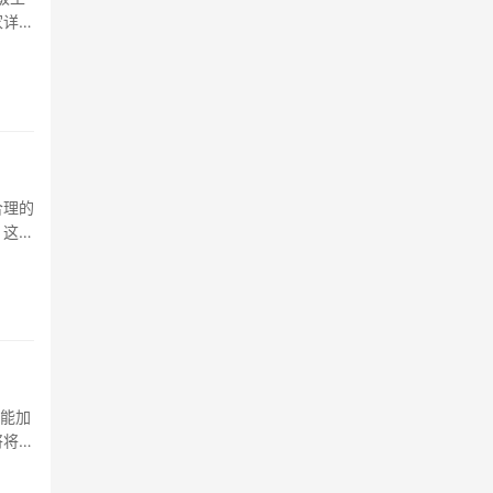
家详细
城等
任务
合理的
。这篇
帮助你
技能加
将将详
。|
能