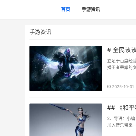
首页
手游资讯
手游资讯
# 全民该
立足于百度经
播王者荣耀的
众更了解游戏
要。首先，确保
2025-10-31
## 《和
2、导语：小编
加入音乐带来
的种种方式。