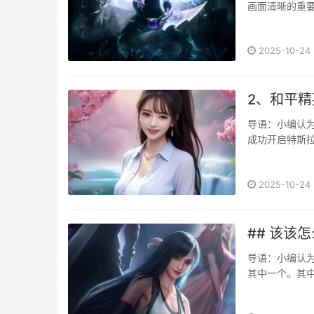
画面清晰的重
确姿势|在游
清洁纸巾，避免
2025-10-24
2、和平
导语：小编认
成功开启特斯
怎么办办开特斯
拉常常出现在··
2025-10-24
## 该该
导语：小编认
其中一个。其中
该该怎么办办获
可以通过参与游