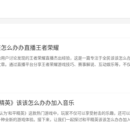
该怎么办办直播王者荣耀
验用户讨论发现的王者荣耀直播杰出经验，这是一篇专注于全民该该怎么
文章。通过直播平台分享王者荣耀游戏技巧、赛事解说、互动娱乐等，不
，也促进了玩家之间的交流互动。##直播准备在开始直播前，准备职业尤
网络信号稳定，避免出现掉线···
平精英》该该怎么办办加入音乐
认为‘和平精英》这款热门游戏中，玩家不仅可以享受射击的乐趣，还可
一种全新的游戏体验。接下来，让我们一起探讨和平精英该该怎么办办加
|探索音乐玩法我认为，玩家可以通过设置自己的背景音乐来增强游戏气氛