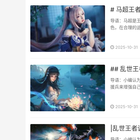
# 马超王
导语：马超是
色，在合理的运
凌厉”让他在
中输出控制，
2025-10-31
势。···
## 乱世
导语：小编认
援兵来增强自
呢？|筹谋胜局
玩家···
2025-10-31
|乱世王者
导语：小编认为