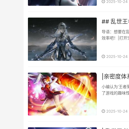
2025-10-24
肤。其中，通过
## 乱世
导语：想要在
效率吧！|打
些任务可以获得
2025-10-24
|亲密度体
小编认为‘王
了游戏的趣味
提升自己与对
加游戏的乐趣和
2025-10-24