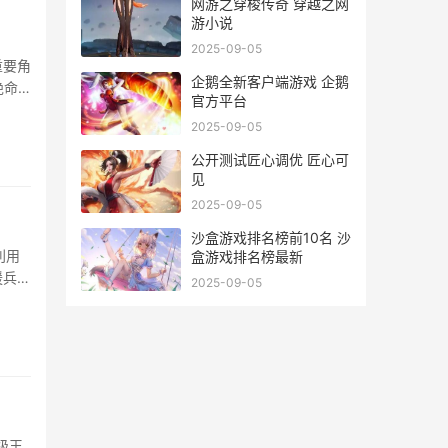
网游之穿梭传奇 穿越之网
游小说
2025-09-05
重要角
企鹅全新客户端游戏 企鹅
绝命
官方平台
团战
2025-09-05
更多优
公开测试匠心调优 匠心可
见
2025-09-05
沙盒游戏排名榜前10名 沙
利用
盒游戏排名榜最新
援兵的
2025-09-05
说是
级王