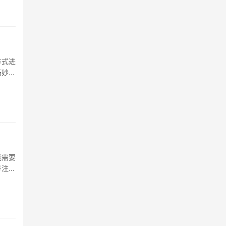
方式进
巧妙进
玩家
能需要
号注销