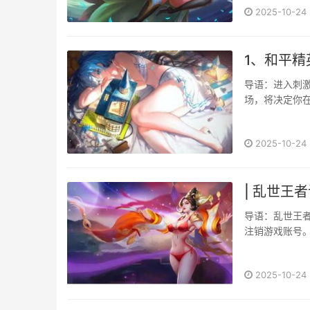
2025-10-24
力。每个主公都
1、和平
导语：进入刺
场，将决定你
入刺激战场。|
最初的降落位置，
2025-10-24
| 乱世王
导语：乱世王
注销游戏账号
的步骤、注意事
2025-10-24