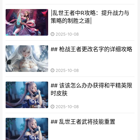
|乱世王者中R攻略：提升战力与
策略的制胜之道|
2025-10-08
## 枪战王者更改名字的详细攻略
2025-10-08
## 该该怎么办办获得和平精英限
时皮肤
2025-10-08
## 乱世王者武将技能重置