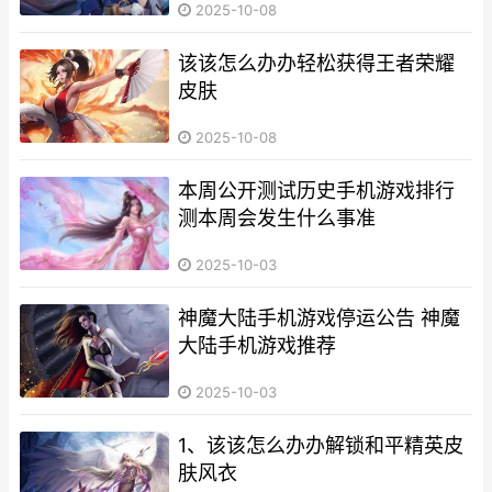
2025-10-08
该该怎么办办轻松获得王者荣耀
皮肤
2025-10-08
本周公开测试历史手机游戏排行
测本周会发生什么事准
2025-10-03
神魔大陆手机游戏停运公告 神魔
大陆手机游戏推荐
2025-10-03
1、该该怎么办办解锁和平精英皮
肤风衣