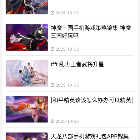
2025-10-03
神魔三国手机游戏策略锦集 神魔
三国好玩吗
2025-10-03
## 乱世王者武将升星
2025-10-03
|和平精英该该怎么办办可以精英|
2025-10-03
天龙八部手机游戏礼包APP锦集