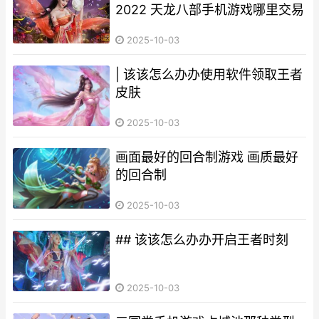
2022 天龙八部手机游戏哪里交易
2025-10-03
| 该该怎么办办使用软件领取王者
皮肤
2025-10-03
画面最好的回合制游戏 画质最好
的回合制
2025-10-03
## 该该怎么办办开启王者时刻
2025-10-03